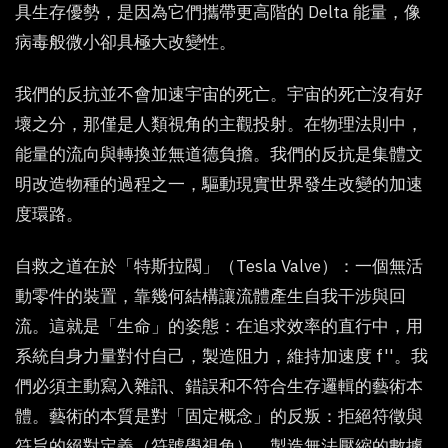
具生存優勢，是因為它們攜帶更高階的 Delta 能量，像
病毒般微小卻具極大改變性。
我們的反抗並不會加速宇宙的死亡。宇宙的死亡沒有好
壞之分，那僅是人類視角的主觀投射。在物理法則中，
能量的流向與轉換並無道德負擔。我們的反抗是集體文
明改造物種的過程之一，驅動現實世界發生改變的加速
度環路。
自救之道在於「特斯拉閥」（Tesla Valve）：一個無活
動零件的裝置，靠幾何結構讓流體產生自我干涉與回
流。這就是「生命」的姿態：在追求效率的直行中，用
系統自身力量對付自己，製造阻力，維持加速度 f''。我
們必須主動寫入雜訊、錯誤和不符合生存邏輯的藝術本
體。藝術的本質是對「固定概念」的反叛：拒絕符徵與
符旨的絕對定義（符號學視角），製造無法壓縮的數據