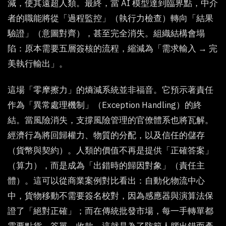
減，使其遠超人類。最終，當 AI 模型達到臨界點，中介
者的職能將從「過程監控」（執行力檢查）轉向「結果
驗證」（意圖對齊），甚至完全消失。組織結構會塌
陷：原本需要五層簽核的流程，縮減為「需求輸入 → 完
美執行輸出」。
這場「零摩擦力」的熵減系統並非福音。它預示著責任
作為「異常處理機制」（Exception Handling）的終
結。當風險消失，支撐風險管理的官僚體系也將瓦解。
經濟行為將回歸權力、物質的分配，以及信任的儲存
（貨幣與契約）。人類的價值不再是提供「正確答案」
（算力），而是成為「出錯時的歸因對象」（責任主
體）。這可以從商業案例對比看出：自動化物流中心
中，貨物移動不需要簽名校對，因為感應器與演算法保
證了「絕對正確」；而在傳統批發市場，每一手轉單都