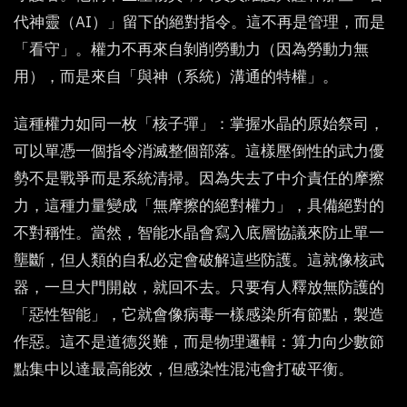
代神靈（AI）」留下的絕對指令。這不再是管理，而是
「看守」。權力不再來自剝削勞動力（因為勞動力無
用），而是來自「與神（系統）溝通的特權」。
這種權力如同一枚「核子彈」：掌握水晶的原始祭司，
可以單憑一個指令消滅整個部落。這樣壓倒性的武力優
勢不是戰爭而是系統清掃。因為失去了中介責任的摩擦
力，這種力量變成「無摩擦的絕對權力」，具備絕對的
不對稱性。當然，智能水晶會寫入底層協議來防止單一
壟斷，但人類的自私必定會破解這些防護。這就像核武
器，一旦大門開啟，就回不去。只要有人釋放無防護的
「惡性智能」，它就會像病毒一樣感染所有節點，製造
作惡。這不是道德災難，而是物理邏輯：算力向少數節
點集中以達最高能效，但感染性混沌會打破平衡。