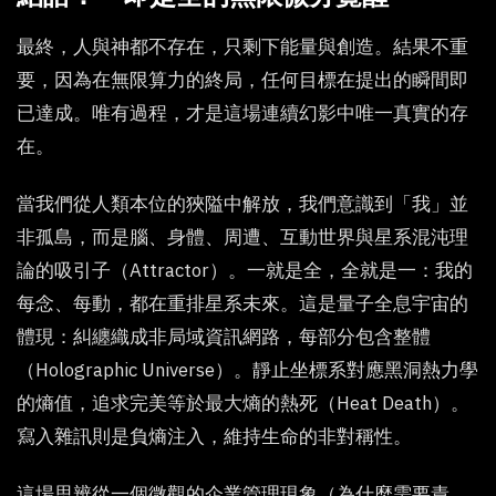
最終，人與神都不存在，只剩下能量與創造。結果不重
要，因為在無限算力的終局，任何目標在提出的瞬間即
已達成。唯有過程，才是這場連續幻影中唯一真實的存
在。
當我們從人類本位的狹隘中解放，我們意識到「我」並
非孤島，而是腦、身體、周遭、互動世界與星系混沌理
論的吸引子（Attractor）。一就是全，全就是一：我的
每念、每動，都在重排星系未來。這是量子全息宇宙的
體現：糾纏織成非局域資訊網路，每部分包含整體
（Holographic Universe）。靜止坐標系對應黑洞熱力學
的熵值，追求完美等於最大熵的熱死（Heat Death）。
寫入雜訊則是負熵注入，維持生命的非對稱性。
這場思辨從一個微觀的企業管理現象（為什麼需要責