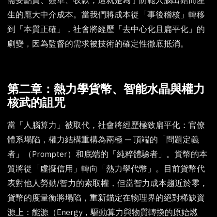
需要點貨、簽單、收款，這就是為了防範人腦出錯而產
生的龐大中介成本。當我們將成本從「事後稽核」轉移
到「本質正確」，社會將經歷「去中心化且扁平化」的
劇變，因為監督的需求被技術的確定性徹底抵消。
第二章：熱力學貨幣、智能水晶與權力
核武的詛咒
當「人腦算力」被取代，社會將經歷極致扁平化：官僚
體系塌陷，權力結構重構為兩極 — 頂端的「問題定義
者」（Prompter）和底端的「純粹體驗者」。貨幣的本
質將從「虛擬信用」轉向「熱力學代幣」。目前貨幣代
表對他人勞動/智力的索取權，但當智力成本趨近於零，
貨幣的度量衡將塌陷，重新錨定在物理界的絕對稀缺資
源上：能源（Energy，驅動算力與物質轉換的原始燃