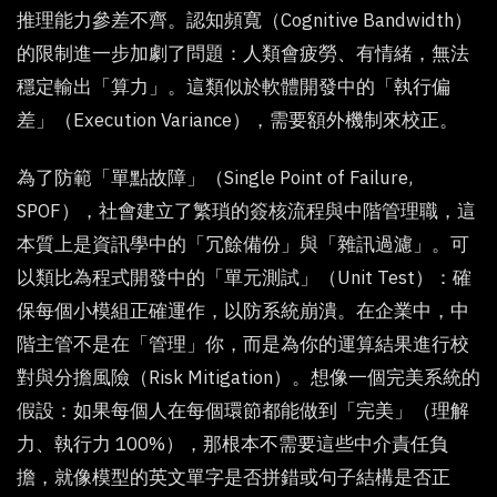
推理能力參差不齊。認知頻寬（Cognitive Bandwidth）
的限制進一步加劇了問題：人類會疲勞、有情緒，無法
穩定輸出「算力」。這類似於軟體開發中的「執行偏
差」（Execution Variance），需要額外機制來校正。
為了防範「單點故障」（Single Point of Failure,
SPOF），社會建立了繁瑣的簽核流程與中階管理職，這
本質上是資訊學中的「冗餘備份」與「雜訊過濾」。可
以類比為程式開發中的「單元測試」（Unit Test）：確
保每個小模組正確運作，以防系統崩潰。在企業中，中
階主管不是在「管理」你，而是為你的運算結果進行校
對與分擔風險（Risk Mitigation）。想像一個完美系統的
假設：如果每個人在每個環節都能做到「完美」（理解
力、執行力 100%），那根本不需要這些中介責任負
擔，就像模型的英文單字是否拼錯或句子結構是否正