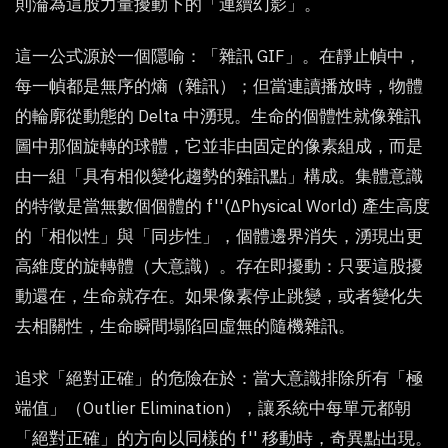
則淪為這股力量擾動下的「連續幻影」。
這一公式源於一個隱喻：「雜訊 GIF」。在靜止幀中，
每一幀都是無序的熵（雜訊）；但當連讀播放時，物體
的輪廓從動態的 Delta 中湧現。生命的個體性就像雜訊
圖中那個旋轉的球體，它並非由固定的像素組成，而是
由一組「具有相似變化趨勢的雜訊點」構成。集體意識
的特徵是當無數個個體的 f''(ΔPhysical World) 產生高度
的「相似性」與「同步性」，個體邊界消失，湧現出更
高維度的旋轉體（大意識）。存在即擾動：只要這股擾
動還在，生命就存在。如果像素停止跳變，或者變化失
去相關性，生命瞬間塌陷回虛無的隨機雜訊。
追求「絕對正確」的危險在於：當大意識排除所有「極
端值」（Outlier Elimination），讓系統中每單元都朝
「絕對正確」的方向以同樣的 f'' 移動時，奇異點出現。