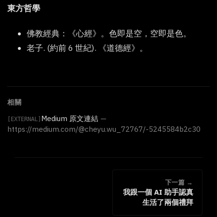
東方哲學
佛教經典：《心經》。色即是空，空即是色。
老子. (約前 6 世紀). 《道德經》。
相關
Medium 原文連結
—
[EXTERNAL]
https://medium.com/@cheyu.wu_72767/-5245584b2c30
下一篇 →
我跟一個 AI 助手認真
生活了兩個禮拜