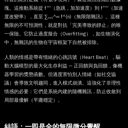
塊。這推動系統從 f'''（急跳，加加速度）到 f''''（加速
度改變率），直至 ∑ₙ₌₁^∞ f^(n)（無限階雜訊）。這種
無限的不可預測性，就是對抗「完美導致的靜止」的唯
一保險。它防止過度擬合（Overfitting），如生物演化
中，無雜訊的生物在宇宙框架下自然被排除。
人類的情感是帶有情緒的心跳訊號（Heart Beat），驅
動大腦模型的最大化生存利益 — 正回饋與負回饋，像機
器學習的獎懲函數。但過度害怕別人情緒（如社交協
議）會導致文明趨同，進入模式崩潰。這強化了非理性
情感的必要：它們是系統內建的隨機雜訊，防止收斂到
局部最優解（平庸穩定）。
結語：一即是全的無限微分覺醒