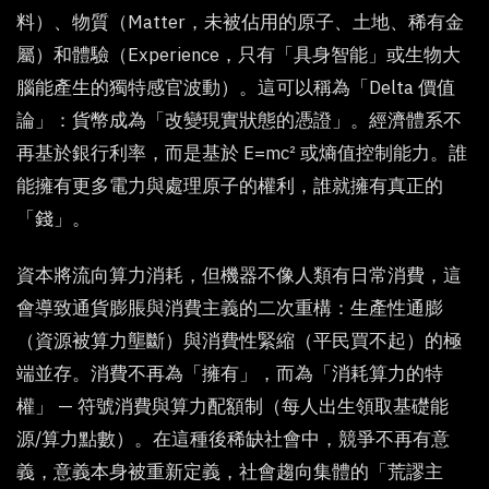
料）、物質（Matter，未被佔用的原子、土地、稀有金
屬）和體驗（Experience，只有「具身智能」或生物大
腦能產生的獨特感官波動）。這可以稱為「Delta 價值
論」：貨幣成為「改變現實狀態的憑證」。經濟體系不
再基於銀行利率，而是基於 E=mc² 或熵值控制能力。誰
能擁有更多電力與處理原子的權利，誰就擁有真正的
「錢」。
資本將流向算力消耗，但機器不像人類有日常消費，這
會導致通貨膨脹與消費主義的二次重構：生產性通膨
（資源被算力壟斷）與消費性緊縮（平民買不起）的極
端並存。消費不再為「擁有」，而為「消耗算力的特
權」 — 符號消費與算力配額制（每人出生領取基礎能
源/算力點數）。在這種後稀缺社會中，競爭不再有意
義，意義本身被重新定義，社會趨向集體的「荒謬主