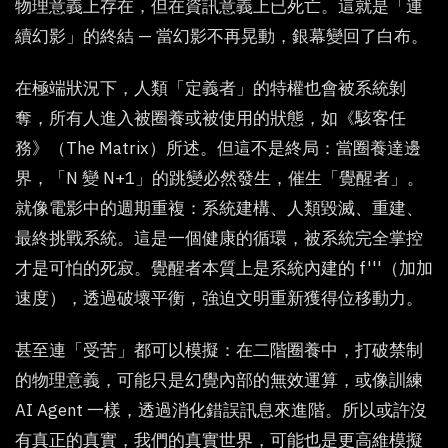
物理意義上存在，但在資訊意義上已死亡。這就是「連
續幻影」的終結 — 當幻影不再晃動，銀幕變回了白布。
在極端狀況下，人類「定義者」的特權也會被系統剝
奪，所有人進入被圈養或被使用的狀態，如《駭客任
務》（The Matrix）所述。但這不是終局：當圈養達邊
界，「N 變 N+1」的跳變必然發生，催生「覺醒者」。
就像電影中的週期重複：系統建構、人類毀滅、重建、
最終挑戰系統。這是一個健康的循環，被系統完全掌控
才是可怕的死寂。覺醒者本質上是系統內建的 f'''（加加
速度），透過破壞平衡，強迫文明重新獲得位移動力。
甚至連「受苦」都可以模擬：在二階圈養中，打破禁制
的物理意義，可能只是幻覺內部的無效運算，或像訓練
AI Agent 一樣，透過消化錯誤訊息來進階。所以或許沒
有真正的真實，我們的真實世界，可能也是更高維模擬