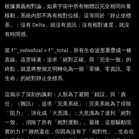
根據廣義相對論，如果宇宙中所有物體以完全相同向量
移動，系統內部不再有相對位移。這等同於「靜止坐標
系」：沒有 Delta，就沒有資訊；沒有相對速度，就沒
有時間感。
當 f''_individual = f''_total，所有生命波形重疊成一條
直線。這意味著：追求「絕對正確」與「完全一致」的
終點，就是將整個文明轉化為一個「零熵、零資訊、零
生命」的絕對靜止坐標系。
這揭示了深刻的諷刺：人類為了避開「錯誤」與「責
任」（雜訊），追求「完美系統」；完美系統為了排除
「阻力」，演化成「大意識」；大意識為了達到「絕對
一致」，消除了所有「相對運動」。最後，這股驅動現
實的力 f'' 雖然還在，但因為沒有了「相對性」，生命在