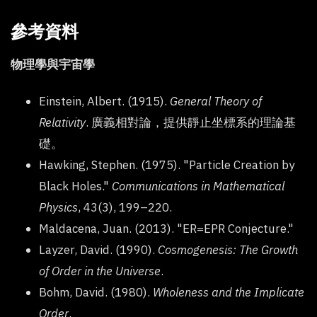
參考資料
物理學與宇宙學
Einstein, Albert. (1915).
General Theory of
Relativity
. 廣義相對論，提供靜止坐標系的理論基
礎。
Hawking, Stephen. (1975). "Particle Creation by
Black Holes."
Communications in Mathematical
Physics
, 43(3), 199–220.
Maldacena, Juan. (2013). "ER=EPR Conjecture."
Layzer, David. (1990).
Cosmogenesis: The Growth
of Order in the Universe
.
Bohm, David. (1980).
Wholeness and the Implicate
Order
.