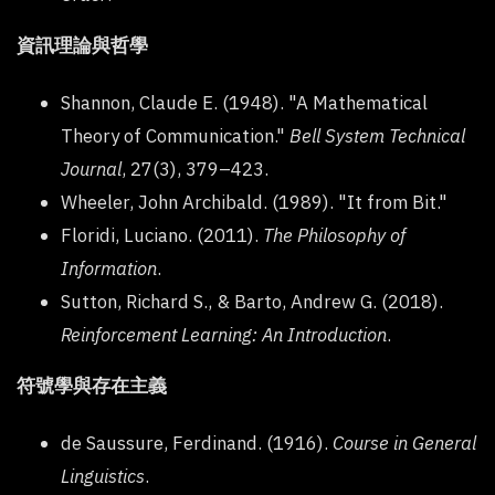
資訊理論與哲學
Shannon, Claude E. (1948). "A Mathematical
Theory of Communication."
Bell System Technical
Journal
, 27(3), 379–423.
Wheeler, John Archibald. (1989). "It from Bit."
Floridi, Luciano. (2011).
The Philosophy of
Information
.
Sutton, Richard S., & Barto, Andrew G. (2018).
Reinforcement Learning: An Introduction
.
符號學與存在主義
de Saussure, Ferdinand. (1916).
Course in General
Linguistics
.