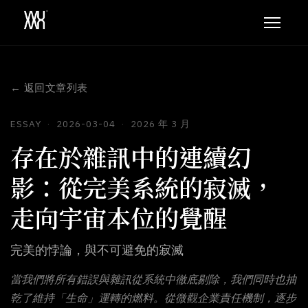
← 返回文章列表
ESSAY
·
2026-03-04
·
2026 年 3 月
存在於雜訊中的連續幻
影：從完美系統的寂滅，
走向宇宙本位的覺醒
完美的悖論，與不可避免的寂滅
當我們將所有錯誤與雜訊從系統中徹底剔除，我們同時也抽
乾了維持「生命」運轉的燃料。從微觀企業責任機制，逐步