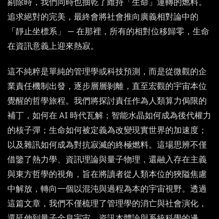
剔除時，我們同時也抽乾了維持「生命」運轉的燃料。
追求絕對的完美，最終會將社會推向廣義相對論中的
「靜止坐標系」 — 在那裡，所有的相對位移歸零，生命
在資訊意義上迎來熱寂。
這不純粹是單純的管理學或科技預測，而是從微觀的企
業責任機制出發，逐步層層剝離，直至宏觀的宇宙本位
覺醒的哲學旅程。我們將探討責任作為人類算力侷限的
補丁，如何在 AI 時代瓦解；智能水晶如何成為後代權力
的核子彈；生命如何被定義為改變現實世界的加速度；
以及雜訊如何成為對抗寂滅的終極燃料。這場思辨不僅
借鑒了熱力學、資訊理論與量子物理，還融入存在主義
與東方哲學的視角，旨在將讀者從人類本位的狹隘焦慮
中解放，轉向一個以混沌與過程為本的宇宙視野。透過
這篇文章，我們不僅梳理了管理學的消亡與社會演化，
還延伸到量子全息宇宙、資訊本體論與系統科學的邊