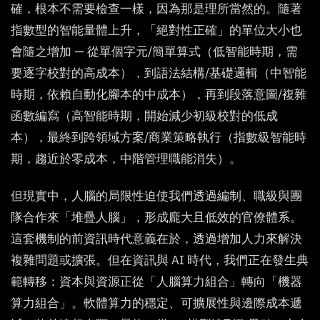
確，根本不需要檢查一樣，因為那是理所當然的。隨著
指數型的智能量體上升，「絕對性正確」的單位大小也
會隨之增加 — 從單個字元/簡單算式（低智能時期，需
要逐字校對的高成本），到語法結構/基礎邏輯（中智能
時期，依賴自動化腳本的中成本），再到段落意圖/複雜
函數編寫（高智能時期，開始減少初級校對的低成
本），最終到跨領域方案/商業策略執行（指數級智能時
期，趨近於零成本，中階管理職能消失）。
但現實中，人腦的局限性迫使我們透過編制、職級與團
隊合作來「堆疊人腦」，形成龐大且低效的官僚體系。
這套機制的前資訊時代意義在於，透過增加人力來解決
複雜問題或擴張。但在資訊與 AI 時代，我們正在發生典
範轉移：資本與資源正從「人腦算力組合」轉向「機器
算力組合」。軟體算力的穩定、可擴展性與邊際成本遞