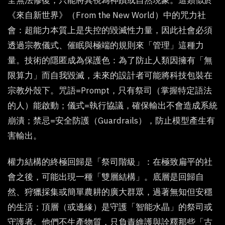
全無法修復，只能將其視為神蹟或自然現象。這類似於
《來自新世界》（From the New World）中的咒力社
會：超能力本質上是失控的毀滅性力量，因此社會必須
透過宗教儀式、催眠與極端的規則來「管理」這種力
量。技術的隱匿成為保護色：為了防止人類因擁有「無
限算力」而自我毀滅，未來的設計者可能將科技包裝在
宗教外殼下。咒語=Prompt，只有祭司（掌握特定語法
的人）能啟動；儀式=執行協議，確保輸出不會造成系統
崩潰；禁忌=安全防護（Guardrails），防止模型產生有
害輸出。
權力結構的終極回歸是「祭司階級」：在極致扁平的社
會之後，可能出現一種「雙層結構」。底層是回歸自
然、狩獵採集或簡單農耕的廣大群眾，過著無知但安穩
的生活；頂層（或邊緣）是守護「智能水晶」的祭司或
守護者。他們不生產物質，只負責維護與詮釋那些「古