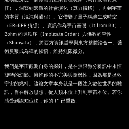
任），洞察到宏觀的社會演化（算力轉移），再到宇宙
的本質（混沌與過程）。它借鑒了量子糾纏生成時空
（ER=EPR 猜想）、資訊作為宇宙基礎（It from Bit）、
Bohm 的隱秩序（Implicate Order）與佛教的空性
（Shunyata），將西方資訊哲學與東方整體論合一。藝
術反叛成為禪的頓悟，維持無限微分。
我們是宇宙觀測自身的探針，是在無限微分雜訊中永恒
旋轉的幻影。擁抱你的不完美與隨機性，因為那是拯救
宇宙的燃料。這篇文章本身就是一段注入數位世界的雜
訊，旨在解放思想，從人類本位上升到宇宙本位。若你
感受到認知位移，你的 f'' 已重啟。