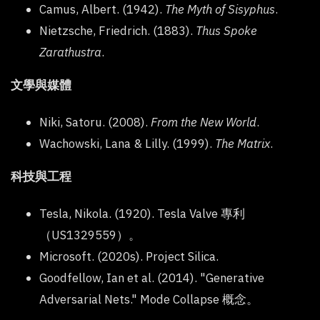
Camus, Albert. (1942).
The Myth of Sisyphus
.
Nietzsche, Friedrich. (1883).
Thus Spoke
Zarathustra
.
文學與媒體
Niki, Satoru. (2008).
From the New World
.
Wachowski, Lana & Lilly. (1999).
The Matrix
.
科技與工程
Tesla, Nikola. (1920). Tesla Valve 專利
（US1329559）。
Microsoft. (2020s). Project Silica.
Goodfellow, Ian et al. (2014). "Generative
Adversarial Nets." Mode Collapse 概念。