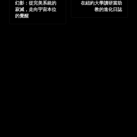
幻影：從完美系統的
在紐約大學讀研當助
寂滅，走向宇宙本位
教的進化日誌
的覺醒