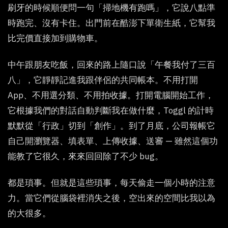
刷牙的時候順便問一句「掃地機有跑嗎」，它說八點準
時跑完、沒有卡住。出門前在酷澎下單衛生紙，它幫我
比完價直接加到購物車。
中午跟朋友吃飯，回來的路上隨口說「午餐我付了三百
八」，它靜靜記進我跟伴侶的共同帳本。不用打開
App、不用選分類、不用拍收據。打開電腦開始工作，
它根據我們的對話自動判斷我在做什麼，Toggl 的計時
默默從「行政」切到「創作」。到了月底，公司報帳它
自己開瀏覽器、填表單、上傳收據、送審 — 雖然這個功
能教了它很久，來來回回除了不少 bug。
都是瑣事。但就是這些瑣事，每天偷走一個小時的注意
力。當它們從腦袋裡消失之後，空出來的空間比我以為
的大很多。