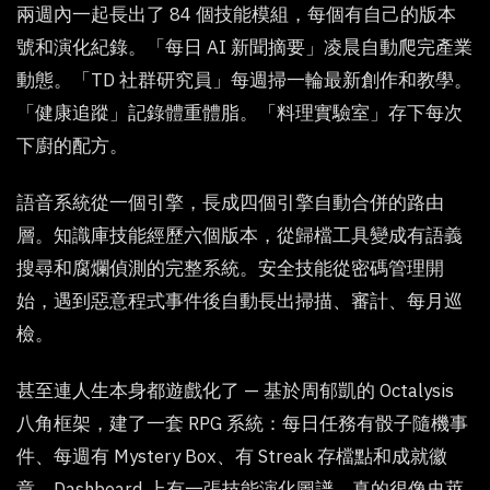
兩週內一起長出了 84 個技能模組，每個有自己的版本
號和演化紀錄。「每日 AI 新聞摘要」凌晨自動爬完產業
動態。「TD 社群研究員」每週掃一輪最新創作和教學。
「健康追蹤」記錄體重體脂。「料理實驗室」存下每次
下廚的配方。
語音系統從一個引擎，長成四個引擎自動合併的路由
層。知識庫技能經歷六個版本，從歸檔工具變成有語義
搜尋和腐爛偵測的完整系統。安全技能從密碼管理開
始，遇到惡意程式事件後自動長出掃描、審計、每月巡
檢。
甚至連人生本身都遊戲化了 — 基於周郁凱的 Octalysis
八角框架，建了一套 RPG 系統：每日任務有骰子隨機事
件、每週有 Mystery Box、有 Streak 存檔點和成就徽
章。Dashboard 上有一張技能演化圖譜，真的很像史萊