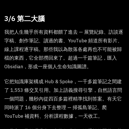
3/6 第二大腦
我把人生幾乎所有資料都餵了進去 — 展覽紀錄、訪談逐
字稿、創作筆記、讀過的書、YouTube 頻道所有影片、
線上課程逐字稿。那些我以為散落各處再也不可能被歸
檔的東西，它全部撈回來了。超過一千篇筆記，匯入
Obsidian，形成一座個人生命知識圖譜。
它把知識庫架構成 Hub & Spoke，一千多篇筆記之間建
了 1,553 條交叉引用。加上語義搜尋引擎，自然語言問
一個問題，幾秒內從四百多篇裡精準找到答案。有天它
同時派了 16 個分身下去整理 — 掃孤島筆記、爬
YouTube 補資料、分析課程數據，一天收工。